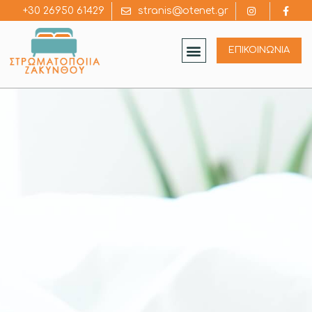
+30 26950 61429
stranis@otenet.gr
ΕΠΙΚΟΙΝΩΝΙΑ