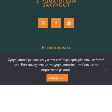
Επικοινωνία
Στρωματοποιΐα Ζακύνθου
Χρησιμοποιούμε cookies για την καλύτερη εμπειρία στον ιστότοπό
μας. Εάν συνεχίσετε να το χρησιμοποιείτε, υποθέτουμε ότι
Κάτω Γερακάρι, Ζάκυνθος
συμφωνείτε με αυτό.
Email: stranis@otenet.gr
Συμφωνώ
Καλέστε μας
Βρείτε μας
Τηλ.: (+30) 26950 61429
Σύνδεσμοι