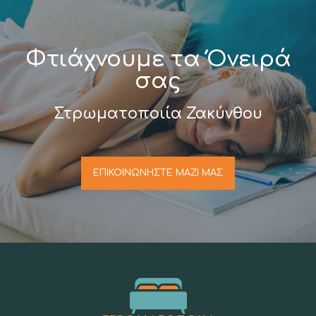
Φτιάχνουμε τα Όνειρά
σας
Στρωματοποιία Ζακύνθου
ΕΠΙΚΟΙΝΩΝΗΣΤΕ ΜΑΖΙ ΜΑΣ