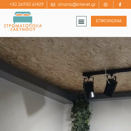
+30 26950 61429
stranis@otenet.gr
ΕΠΙΚΟΙΝΩΝΙΑ